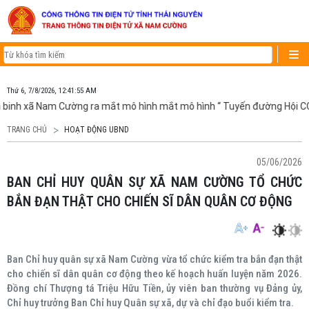
Thứ 6, 7/8/2026, 12:41:55 AM
 binh xã Nam Cường ra mắt mô hình mắt mô hình “ Tuyến đường Hội CC
TRANG CHỦ
HOẠT ĐỘNG UBND
05/06/2026
BAN CHỈ HUY QUÂN SỰ XÃ NAM CƯỜNG TỔ CHỨC
BẮN ĐẠN THẬT CHO CHIẾN SĨ DÂN QUÂN CƠ ĐỘNG
Ban Chỉ huy quân sự xã Nam Cường vừa tổ chức kiểm tra bắn đạn thật
cho chiến sĩ dân quân cơ động theo kế hoạch huấn luyện năm 2026.
Đồng chí Thượng tá Triệu Hữu Tiền, ủy viên ban thường vụ Đảng ủy,
Chỉ huy trưởng Ban Chỉ huy Quân sự xã, dự và chỉ đạo buổi kiểm tra.