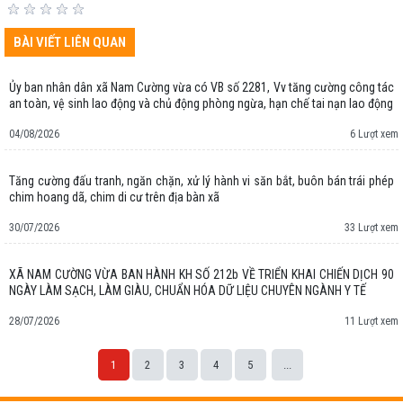
BÀI VIẾT LIÊN QUAN
Ủy ban nhân dân xã Nam Cường vừa có VB số 2281, Vv tăng cường công tác
an toàn, vệ sinh lao động và chủ động phòng ngừa, hạn chế tai nạn lao động
04/08/2026
6 Lượt xem
Tăng cường đấu tranh, ngăn chặn, xử lý hành vi săn bắt, buôn bán trái phép
chim hoang dã, chim di cư trên địa bàn xã
30/07/2026
33 Lượt xem
XÃ NAM CƯỜNG VỪA BAN HÀNH KH SỐ 212b VỀ TRIỂN KHAI CHIẾN DỊCH 90
NGÀY LÀM SẠCH, LÀM GIÀU, CHUẨN HÓA DỮ LIỆU CHUYÊN NGÀNH Y TẾ
28/07/2026
11 Lượt xem
1
2
3
4
5
...