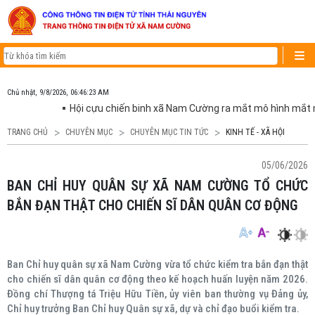
Chủ nhật, 9/8/2026, 06:46:23 AM
Hội cựu chiến binh xã Nam Cường ra mắt mô hình mắt m
TRANG CHỦ
CHUYÊN MỤC
CHUYÊN MỤC TIN TỨC
KINH TẾ - XÃ HỘI
05/06/2026
BAN CHỈ HUY QUÂN SỰ XÃ NAM CƯỜNG TỔ CHỨC
BẮN ĐẠN THẬT CHO CHIẾN SĨ DÂN QUÂN CƠ ĐỘNG
Ban Chỉ huy quân sự xã Nam Cường vừa tổ chức kiểm tra bắn đạn thật
cho chiến sĩ dân quân cơ động theo kế hoạch huấn luyện năm 2026.
Đồng chí Thượng tá Triệu Hữu Tiền, ủy viên ban thường vụ Đảng ủy,
Chỉ huy trưởng Ban Chỉ huy Quân sự xã, dự và chỉ đạo buổi kiểm tra.