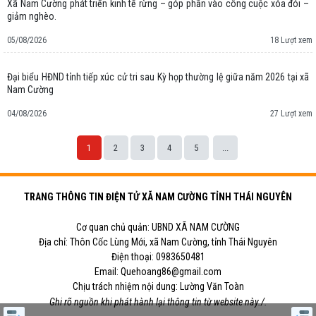
Xã Nam Cường phát triển kinh tế rừng – góp phần vào công cuộc xóa đói –
giảm nghèo.
05/08/2026
18 Lượt xem
Đại biểu HĐND tỉnh tiếp xúc cử tri sau Kỳ họp thường lệ giữa năm 2026 tại xã
Nam Cường
04/08/2026
27 Lượt xem
1
2
3
4
5
...
TRANG THÔNG TIN ĐIỆN TỬ XÃ NAM CƯỜNG TỈNH THÁI NGUYÊN
Cơ quan chủ quản: UBND XÃ NAM CƯỜNG
Địa chỉ: Thôn Cốc Lùng Mới, xã Nam Cường, tỉnh Thái Nguyên
Điện thoại: 0983650481
Email: Quehoang86@gmail.com
Chịu trách nhiệm nội dung: Lường Văn Toàn
Ghi rõ nguồn khi phát hành lại thông tin từ website này./.