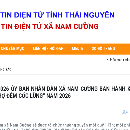
CHUYÊN MỤC
LIÊN HỆ - HỎI ĐÁP
MEDIA
SƠ ĐỒ TRANG
Hội cựu chiến 
NG BÁO
HỢ ĐÊM CỐC LÙNG” NĂM 2026
m xã Nam Cường sẽ được tổ chức thường xuyên mỗi quý 1 lần; mỗi p