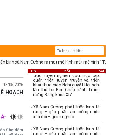
Hội cựu chiến binh xã Nam Cường
ra mắt mô hình mắt mô hình “
Tuyến đường Hội CCB tự quản”
binh xã Nam Cường ra mắt mô hình mắt mô hình “ Tuyến đường Hội CCB
Xã Nam Cường tham dự Hội nghị
trực tuyến nghiên cứu, học tập,
Tin nổi bật
quán triệt, tuyên truyền và triển
khai thực hiện Nghị quyết Hội nghị
lần thứ ba Ban Chấp hành Trung
13/05/2026
ương Đảng khóa XIV
Xã Nam Cường phát triển kinh tế
rừng – góp phần vào công cuộc
xóa đói – giảm nghèo.
Xã Nam Cường phát triển kinh tế
rừng – góp phần vào công cuộc
hiên Chợ đêm
xóa đói – giảm nghèo.