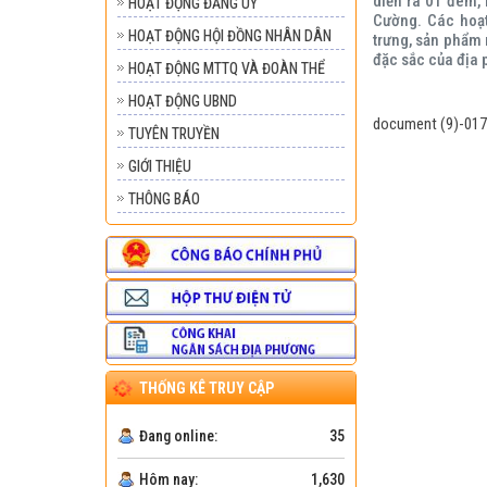
diễn ra 01 đêm,
HOẠT ĐỘNG ĐẢNG UY
Cường. Các hoạt
HOẠT ĐỘNG HỘI ĐỒNG NHÂN DÂN
trưng, sản phẩm 
đặc sắc của địa
HOẠT ĐỘNG MTTQ VÀ ĐOÀN THỂ
HOẠT ĐỘNG UBND
document (9)-017
TUYÊN TRUYỀN
GIỚI THIỆU
THÔNG BÁO
THỐNG KÊ TRUY CẬP
Đang online:
35
Hôm nay:
1,630