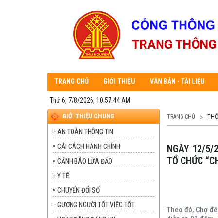
TRANG CHỦ
GIỚI THIỆU
VĂN BẢN - TÀI LIỆU
Thứ 6, 7/8/2026, 10:57:45 AM
GIỚI THIỆU CHUNG
TRANG CHỦ
THÔ
AN TOÀN THÔNG TIN
CẢI CÁCH HÀNH CHÍNH
NGÀY 12/5/2026 ỦY BAN NHÂN DÂN XÃ NAM CƯỜNG BAN HÀNH KẾ HOẠCH
TỔ CHỨC “C
CẢNH BÁO LỪA ĐẢO
Y TẾ
CHUYỂN ĐỔI SỐ
GƯƠNG NGƯỜI TỐT VIỆC TỐT
Theo đó, Chợ đê