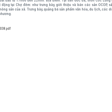
 bắt đầu từ 17h00 đến 22h00. Địa điểm: Tại sân Gốc đa, thôn Cốc Lùng
 động tại Chợ đêm: như trưng bày, giới thiệu và bán các sản OCOP, 
nông sản của xã. Trưng bày, quảng bá sản phẩm văn hóa, du lịch, các di
 phương.
038.pdf