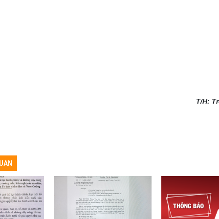
T/H: T
QUAN