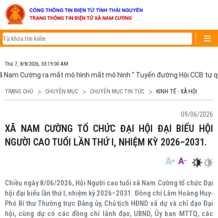
Thứ 7, 8/8/2026, 03:19:00 AM
ã Nam Cường ra mắt mô hình mắt mô hình “ Tuyến đường Hội CCB tự qu
TRANG CHỦ
CHUYÊN MỤC
CHUYÊN MỤC TIN TỨC
KINH TẾ - XÃ HỘI
09/06/2026
XÃ NAM CƯỜNG TỔ CHỨC ĐẠI HỘI ĐẠI BIỂU HỘI
NGƯỜI CAO TUỔI LẦN THỨ I, NHIỆM KỲ 2026–2031.
Chiều ngày 8/06/2026, Hội Người cao tuổi xã Nam Cường tổ chức Đại
hội đại biểu lần thứ I, nhiệm kỳ 2026–2031. Đồng chí Lâm Hoàng Huy-
Phó Bí thư Thường trực Đảng ủy, Chủ tịch HĐND xã dự và chỉ đạo Đại
hội, cùng dự có các đồng chí lãnh đạo, UBND, Ủy ban MTTQ, các