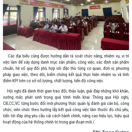
Các đại biểu cũng được hướng dẫn rà soát chức năng, nhiệm vụ, vị trí
việc làm để xây dựng danh mục sản phẩm, công việc; xác định sản phẩm
chuẩn, hệ số quy đổi phù hợp với đặc thù từng cơ quan, đơn vị; phương
pháp giao việc, theo dõi, kiểm chứng kết quả thực hiện nhiệm vụ và tính
điểm KPI trên cơ sở số lượng, chất lượng, tiến độ công việc.
Hội nghị đã dành thời gian trao đổi, thảo luận, giải đáp những khó khăn,
vướng mắc phát sinh trong quá trình triển khai. Thông qua Hội nghị,
CB,CC,VC từng bước đổi mới phương thức quản lý, đánh giá cán bộ, công
chức, viên chức theo hướng lấy kết quả công việc làm thước đo chủ yếu,
tiến tới đáp ứng yêu cầu cải cách hành chính, nâng cao hiệu lực, hiệu quả
hoạt động của hệ thống chính trị trong giai đoạn mới./.
T/H: Trọng Cường