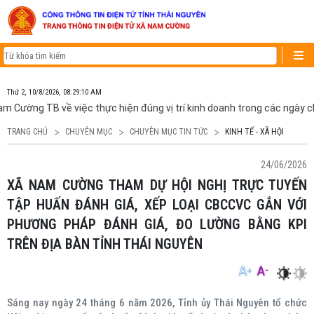
Thứ 2, 10/8/2026, 08:29:10 AM
ường TB về việc thực hiện đúng vị trí kinh doanh trong các ngày chợ
TRANG CHỦ
CHUYÊN MỤC
CHUYÊN MỤC TIN TỨC
KINH TẾ - XÃ HỘI
24/06/2026
XÃ NAM CƯỜNG THAM DỰ HỘI NGHỊ TRỰC TUYẾN
TẬP HUẤN ĐÁNH GIÁ, XẾP LOẠI CBCCVC GẮN VỚI
PHƯƠNG PHÁP ĐÁNH GIÁ, ĐO LƯỜNG BẰNG KPI
TRÊN ĐỊA BÀN TỈNH THÁI NGUYÊN
Sáng nay ngày 24 tháng 6 năm 2026, Tỉnh ủy Thái Nguyên tổ chức