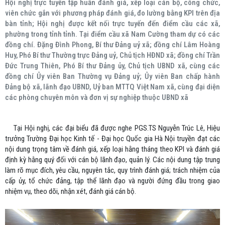
Hội nghị trực tuyến tập huấn đánh giá, xếp loại cán bộ, công chức,
viên chức gắn với phương pháp đánh giá, đo lường bằng KPI trên địa
bàn tỉnh; Hội nghị được kết nối trực tuyến đến điểm cầu các xã,
phường trong tỉnh tỉnh. Tại điểm cầu xã Nam Cường tham dự có các
đồng chí. Đặng Đình Phong, Bí thư Đảng uỷ xã; đồng chí Lâm Hoàng
Huy, Phó Bí thư Thường trực Đảng uỷ, Chủ tịch HĐND xã; đồng chí Trần
Đức Trung Thiên, Phó Bí thư Đảng ủy, Chủ tịch UBND xã, cùng các
đồng chí Ủy viên Ban Thường vụ Đảng uỷ; Ủy viên Ban chấp hành
Đảng bộ xã, lãnh đạo UBND, Uỷ ban MTTQ Việt Nam xã, cùng đại diện
các phòng chuyên môn và đơn vị sự nghiệp thuộc UBND xã
Tại Hội nghị, các đại biểu đã được nghe PGS.TS Nguyễn Trúc Lê, Hiệu
trưởng Trường Đại học Kinh tế - Đại học Quốc gia Hà Nội truyền đạt các
nội dung trọng tâm về đánh giá, xếp loại hằng tháng theo KPI và đánh giá
định kỳ hằng quý đối với cán bộ lãnh đạo, quản lý. Các nội dung tập trung
làm rõ mục đích, yêu cầu, nguyên tắc, quy trình đánh giá; trách nhiệm của
cấp ủy, tổ chức đảng, tập thể lãnh đạo và người đứng đầu trong giao
nhiệm vụ, theo dõi, nhận xét, đánh giá cán bộ.