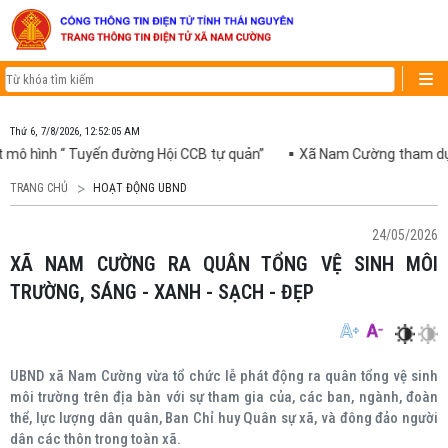
Thứ 6, 7/8/2026, 12:52:06 AM
 “ Tuyến đường Hội CCB tự quản”
Xã Nam Cường tham dự Hội nghị t
TRANG CHỦ
HOẠT ĐỘNG UBND
24/05/2026
XÃ NAM CƯỜNG RA QUÂN TỔNG VỆ SINH MÔI
TRƯỜNG, SÁNG - XANH - SẠCH - ĐẸP
UBND xã Nam Cường vừa tổ chức lễ phát động ra quân tổng vệ sinh
môi trường trên địa bàn với sự tham gia của, các ban, ngành, đoàn
thể, lực lượng dân quân, Ban Chỉ huy Quân sự xã, và đông đảo người
dân các thôn trong toàn xã.