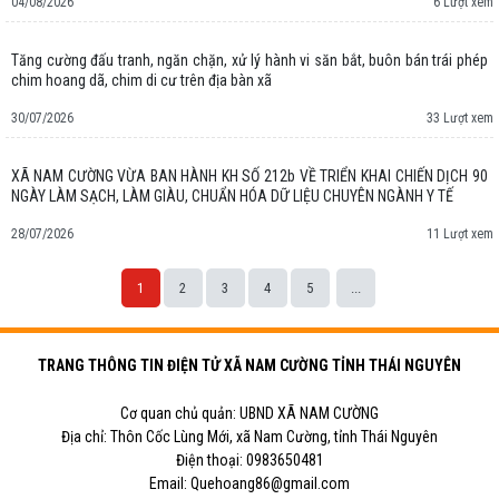
04/08/2026
6 Lượt xem
Tăng cường đấu tranh, ngăn chặn, xử lý hành vi săn bắt, buôn bán trái phép
chim hoang dã, chim di cư trên địa bàn xã
30/07/2026
33 Lượt xem
XÃ NAM CƯỜNG VỪA BAN HÀNH KH SỐ 212b VỀ TRIỂN KHAI CHIẾN DỊCH 90
NGÀY LÀM SẠCH, LÀM GIÀU, CHUẨN HÓA DỮ LIỆU CHUYÊN NGÀNH Y TẾ
28/07/2026
11 Lượt xem
1
2
3
4
5
...
TRANG THÔNG TIN ĐIỆN TỬ XÃ NAM CƯỜNG TỈNH THÁI NGUYÊN
Cơ quan chủ quản: UBND XÃ NAM CƯỜNG
Địa chỉ: Thôn Cốc Lùng Mới, xã Nam Cường, tỉnh Thái Nguyên
Điện thoại: 0983650481
Email: Quehoang86@gmail.com