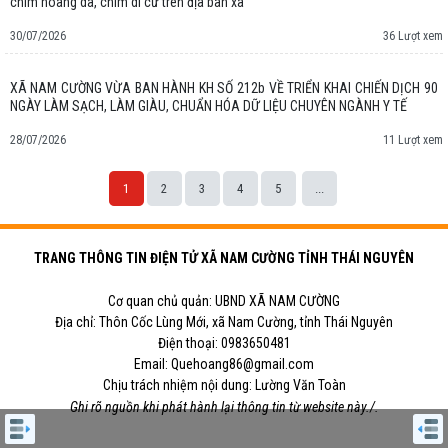
chim hoang dã, chim di cư trên địa bàn xã
30/07/2026
36 Lượt xem
XÃ NAM CƯỜNG VỪA BAN HÀNH KH SỐ 212b VỀ TRIỂN KHAI CHIẾN DỊCH 90
NGÀY LÀM SẠCH, LÀM GIÀU, CHUẨN HÓA DỮ LIỆU CHUYÊN NGÀNH Y TẾ
28/07/2026
11 Lượt xem
1
2
3
4
5
...
TRANG THÔNG TIN ĐIỆN TỬ XÃ NAM CƯỜNG TỈNH THÁI NGUYÊN
Cơ quan chủ quản: UBND XÃ NAM CƯỜNG
Địa chỉ: Thôn Cốc Lùng Mới, xã Nam Cường, tỉnh Thái Nguyên
Điện thoại: 0983650481
Email: Quehoang86@gmail.com
Chịu trách nhiệm nội dung: Lường Văn Toàn
Ghi rõ nguồn khi phát hành lại thông tin từ website này./.