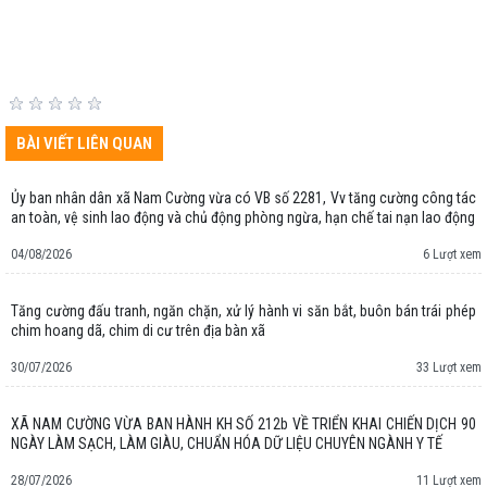
BÀI VIẾT LIÊN QUAN
Ủy ban nhân dân xã Nam Cường vừa có VB số 2281, Vv tăng cường công tác
an toàn, vệ sinh lao động và chủ động phòng ngừa, hạn chế tai nạn lao động
04/08/2026
6 Lượt xem
Tăng cường đấu tranh, ngăn chặn, xử lý hành vi săn bắt, buôn bán trái phép
chim hoang dã, chim di cư trên địa bàn xã
30/07/2026
33 Lượt xem
XÃ NAM CƯỜNG VỪA BAN HÀNH KH SỐ 212b VỀ TRIỂN KHAI CHIẾN DỊCH 90
NGÀY LÀM SẠCH, LÀM GIÀU, CHUẨN HÓA DỮ LIỆU CHUYÊN NGÀNH Y TẾ
28/07/2026
11 Lượt xem