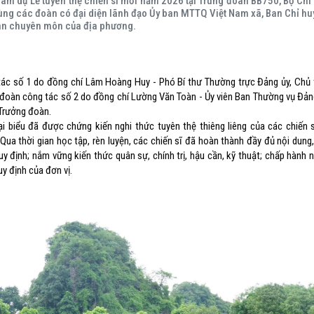
am dự Lễ tuyên thệ chiến sĩ mới năm 2026 tại Trung đoàn BB750, Bộ Chỉ
ùng các đoàn có đại diện lãnh đạo Ủy ban MTTQ Việt Nam xã, Ban Chỉ hu
an chuyên môn của địa phương.
ố 1 do đồng chí Lâm Hoàng Huy - Phó Bí thư Thường trực Đảng ủy, Chủ 
đoàn công tác số 2 do đồng chí Lường Văn Toàn - Ủy viên Ban Thường vụ Đản
Trưởng đoàn.
đại biểu đã được chứng kiến nghi thức tuyên thệ thiêng liêng của các chiến 
Qua thời gian học tập, rèn luyện, các chiến sĩ đã hoàn thành đầy đủ nội dung
y định; nắm vững kiến thức quân sự, chính trị, hậu cần, kỹ thuật; chấp hành 
y định của đơn vị.