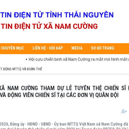
CHUYÊN MỤC
LIÊN HỆ - HỎI ĐÁP
MEDIA
SƠ ĐỒ TRANG
Hội cựu chiến binh xã Nam Cường ra mắt mô hình mắt mô hình “ Tuyế
T ĐỘNG MTTQ VÀ ĐOÀN THỂ
VÀ ĐỘNG VIÊN CHIẾN SĨ TẠI CÁC ĐƠN VỊ QUÂN ĐỘI
2026, Đảng ủy - HĐND - UBND - Ủy ban MTTQ Việt Nam xã Nam Cường đã 