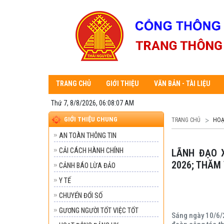
TRANG CHỦ
GIỚI THIỆU
VĂN BẢN - TÀI LIỆU
Thứ 7, 8/8/2026, 06:08:09 AM
GIỚI THIỆU CHUNG
TRANG CHỦ
HOẠ
AN TOÀN THÔNG TIN
CẢI CÁCH HÀNH CHÍNH
LÃNH ĐẠO XÃ NAM CƯỜNG THAM DỰ LỄ TUYÊN THỆ CHIẾN SĨ MỚI NĂM
2026; THĂM 
CẢNH BÁO LỪA ĐẢO
Y TẾ
CHUYỂN ĐỔI SỐ
GƯƠNG NGƯỜI TỐT VIỆC TỐT
Sáng ngày 10/6/