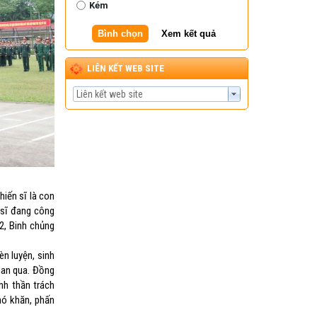
Kém
sau Kỳ họp thường lệ giữa năm
2026 tại xã Nam Cường
Bình chọn
Xem kết quả
LIÊN KẾT WEB SITE
iến sĩ là con
 sĩ đang công
2, Binh chủng
n luyện, sinh
ian qua. Đồng
nh thần trách
hó khăn, phấn