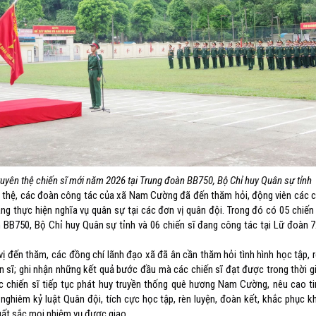
tuyên thệ chiến sĩ mới năm 2026 tại Trung đoàn BB750, Bộ Chỉ huy Quân sự tỉnh
, các đoàn công tác của xã Nam Cường đã đến thăm hỏi, động viên các ch
g thực hiện nghĩa vụ quân sự tại các đơn vị quân đội. Trong đó có 05 chiến
n BB750, Bộ Chỉ huy Quân sự tỉnh và 06 chiến sĩ đang công tác tại Lữ đoàn 7
n thăm, các đồng chí lãnh đạo xã đã ân cần thăm hỏi tình hình học tập, rè
n sĩ; ghi nhận những kết quả bước đầu mà các chiến sĩ đạt được trong thời g
c chiến sĩ tiếp tục phát huy truyền thống quê hương Nam Cường, nêu cao ti
nghiêm kỷ luật Quân đội, tích cực học tập, rèn luyện, đoàn kết, khắc phục k
ất sắc mọi nhiệm vụ được giao.