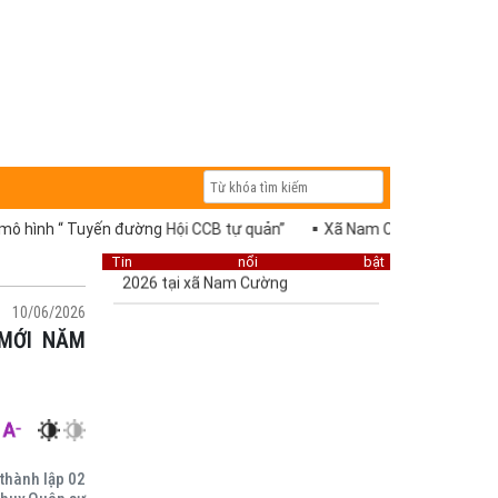
n đường Hội CCB tự quản”
Xã Nam Cường tham dự Hội nghị trực tuy
Tin nổi bật
10/06/2026
thành lập 02