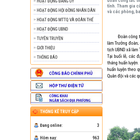
đoàn công tác th
HOẠT ĐỘNG ĐẢNG UY
tỉnh. Tham gia c
HOẠT ĐỘNG HỘI ĐỒNG NHÂN DÂN
và các phòng, b
HOẠT ĐỘNG MTTQ VÀ ĐOÀN THỂ
HOẠT ĐỘNG UBND
Đoàn công tác s
TUYÊN TRUYỀN
làm Trưởng đoàn; 
GIỚI THIỆU
tịch UBND xã làm 
Tại buổi lễ, các 
THÔNG BÁO
tháng huấn luyện. 
huấn luyện theo qu
Quân đội và các qu
THỐNG KÊ TRUY CẬP
Đang online:
3
Hôm nay:
963