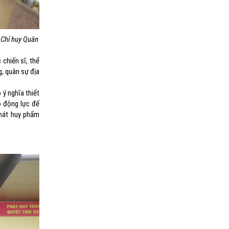
 Chỉ huy Quân
chiến sĩ, thể
, quân sự địa
ý nghĩa thiết
o động lực để
phát huy phẩm