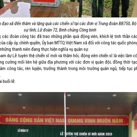
 đạo xã đến thăm và tặng quà các chiến sĩ tại các đơn vị Trung đoàn BB750, Bộ
sự tỉnh; Lữ đoàn 72, Binh chủng Công binh
 đoàn công tác đã trao những phần quà động viên, khích lệ tinh thần các 
của cấp ủy, chính quyền, Ủy ban MTTQ Việt Nam xã đối với công tác quốc phòng
 những thanh niên đang thực hiện nghĩa vụ quân sự.
 Lễ tuyên thệ chiến sĩ mới và thăm hỏi, động viên chiến sĩ là việc làm có 
ng cường mối liên hệ giữa địa phương với các đơn vị quân đội; đồng thời tạ
tâm công tác, rèn luyện, trưởng thành trong môi trường quân ngũ, tiếp tục 
.
i buổi lễ: