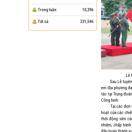
Trong tuần:
10,396
Tất cả:
231,546
Lễ 
Sau Lễ tuyên thệ
em địa phương đan
tác tại Trung đoà
Công binh.
Tại các đơn vị đế
hoạt của các chiế
thời động viên cá
nhiệm, chấp hành 
đấu hoàn thành xu